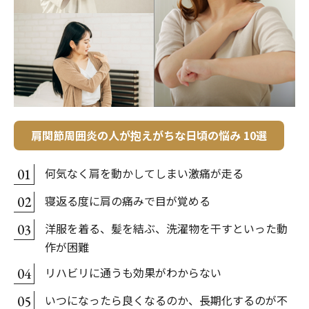
肩関節周囲炎の人が抱えがちな日頃の悩み 10選
何気なく肩を動かしてしまい激痛が走る
01
寝返る度に肩の痛みで目が覚める
02
洋服を着る、髪を結ぶ、洗濯物を干すといった動
03
作が困難
リハビリに通うも効果がわからない
04
いつになったら良くなるのか、長期化するのが不
05