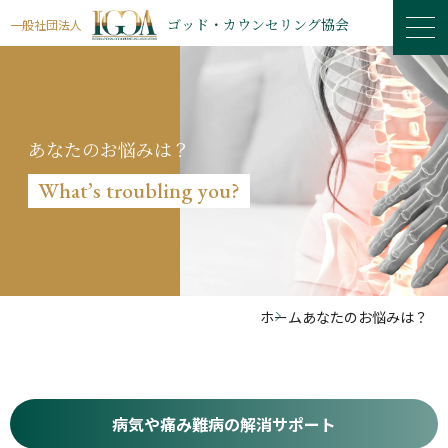
ゴッド・カウンセリング協会
一般社団法人
あなたのお悩みは？
What’s troubling you?
ホーム
あなたのお悩みは？
病気や痛み難病の
解消サポート