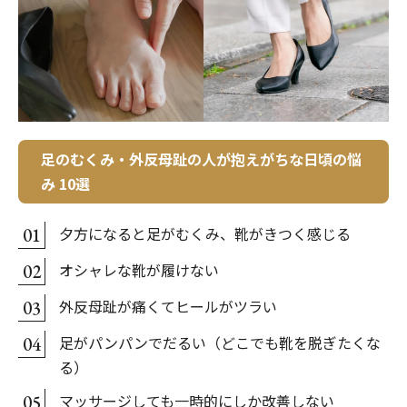
足のむくみ・外反母趾の人が抱えがちな日頃の悩
み 10選
夕方になると足がむくみ、靴がきつく感じる
01
オシャレな靴が履けない
02
外反母趾が痛くてヒールがツラい
03
足がパンパンでだるい（どこでも靴を脱ぎたくな
04
る）
マッサージしても一時的にしか改善しない
05