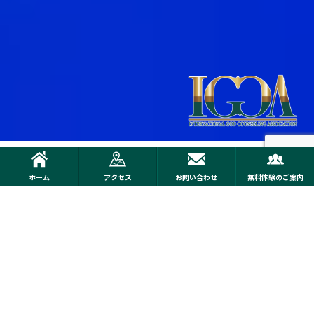
ホーム
アクセス
お問い合わせ
無料体験のご案内
ゴッドカウンセリング®とは
あなたの内なる神（ゴッド）と、あなた自身が対話をす
るカウンセリングです
About God Counseling